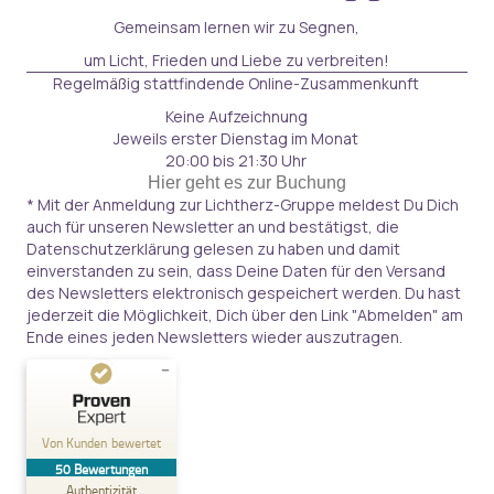
Gemeinsam lernen wir zu Segnen,
um Licht, Frieden und Liebe zu verbreiten!
Regelmäßig stattfindende Online-Zusammenkunft
Keine Aufzeichnung
Jeweils erster Dienstag im Monat
20:00 bis 21:30 Uhr
Hier geht es zur Buchung
* Mit der Anmeldung zur Lichtherz-Gruppe meldest Du Dich
auch für unseren Newsletter an und bestätigst, die
Datenschutzerklärung
gelesen zu haben und damit
einverstanden zu sein, dass Deine Daten für den Versand
des Newsletters elektronisch gespeichert werden. Du hast
jederzeit die Möglichkeit, Dich über den Link "Abmelden" am
Ende eines jeden Newsletters wieder auszutragen.
Kundenbewertungen und Erfahrungen zu
Naria Akademie
Von Kunden bewertet
50
Bewertungen
SEHR GUT
%
100
Authentizität