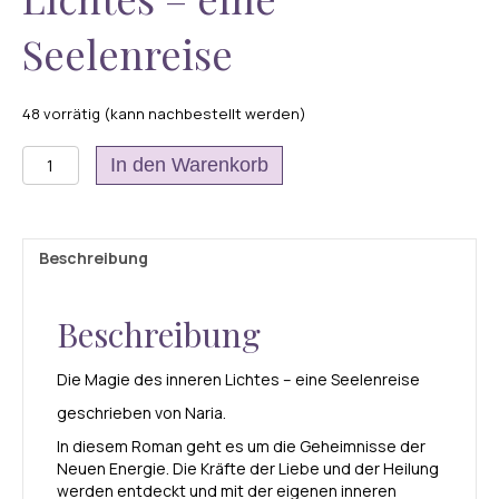
Seelenreise
48 vorrätig (kann nachbestellt werden)
Die
In den Warenkorb
Magie
des
inneren
Lichtes
Beschreibung
-
eine
Seelenreise
Beschreibung
Menge
Die Magie des inneren Lichtes – eine Seelenreise
geschrieben von Naria.
In diesem Roman geht es um die Geheimnisse der
Neuen Energie. Die Kräfte der Liebe und der Heilung
werden entdeckt und mit der eigenen inneren