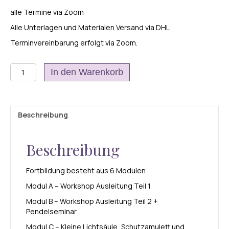
alle Termine via Zoom
Alle Unterlagen und Materialen Versand via DHL
Terminvereinbarung erfolgt via Zoom.
Ausleitungstherapeut
In den Warenkorb
der
neuen
Zeit
Menge
Beschreibung
Beschreibung
Fortbildung besteht aus 6 Modulen
Modul A – Workshop Ausleitung Teil 1
Modul B – Workshop Ausleitung Teil 2 +
Pendelseminar
Modul C – Kleine Lichtsäule, Schutzamulett und