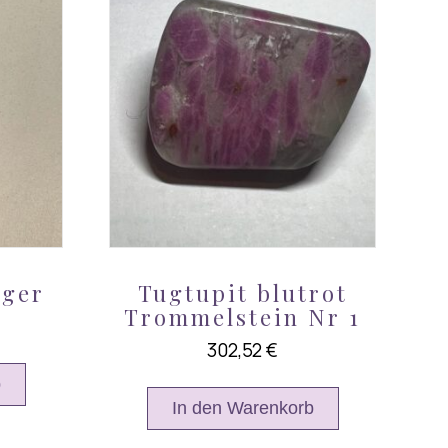
nger
Tugtupit blutrot
Trommelstein Nr 1
302,52
€
b
In den Warenkorb