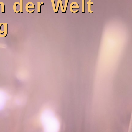
n der Welt
g