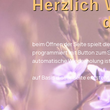
Herzlich 
beim Öffnen der Seite spielt di
programmiert mit Button zum 
automatische Wiederholung ist 
auf Basis dieser Seite entsteh